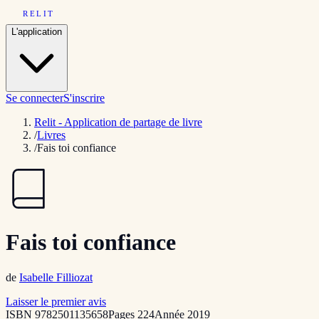
RELIT
L'application
Se connecter
S'inscrire
Relit - Application de partage de livre
/
Livres
/
Fais toi confiance
Fais toi confiance
de
Isabelle Filliozat
Laisser le premier avis
ISBN
9782501135658
Pages
224
Année
2019