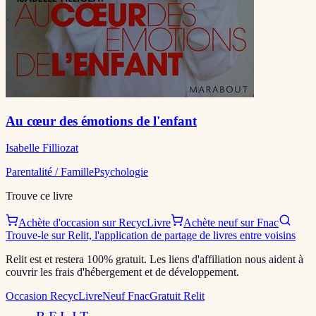
Au cœur des émotions de l'enfant
Isabelle Filliozat
Parentalité / Famille
Psychologie
Trouve ce livre
Achète d'occasion sur RecycLivre
Achète neuf sur Fnac
Trouve-le sur Relit, l'application de partage de livres entre voisins
Relit est et restera 100% gratuit. Les liens d'affiliation nous aident à
couvrir les frais d'hébergement et de développement.
Occasion RecycLivre
Neuf Fnac
Gratuit Relit