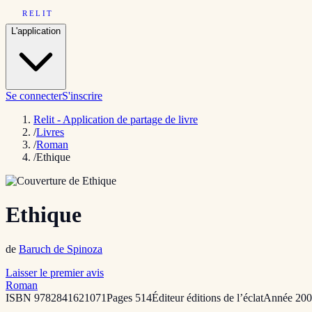
RELIT
L'application
Se connecter
S'inscrire
Relit - Application de partage de livre
/
Livres
/
Roman
/
Ethique
Ethique
de
Baruch de Spinoza
Laisser le premier avis
Roman
ISBN
9782841621071
Pages
514
Éditeur
éditions de l’éclat
Année
200