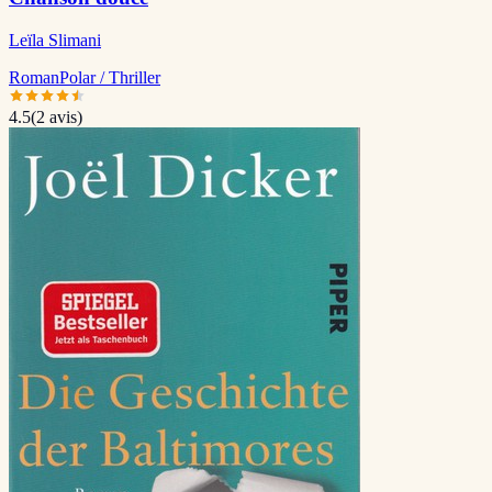
Leïla Slimani
Roman
Polar / Thriller
4.5
(
2
avis)