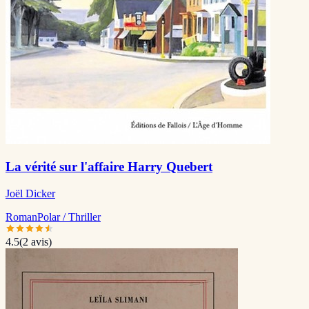
La vérité sur l'affaire Harry Quebert
Joël Dicker
Roman
Polar / Thriller
4.5
(
2
avis)