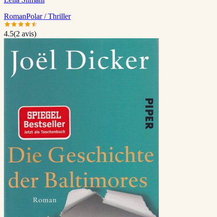
Roman
Polar / Thriller
4.5
(
2
avis)