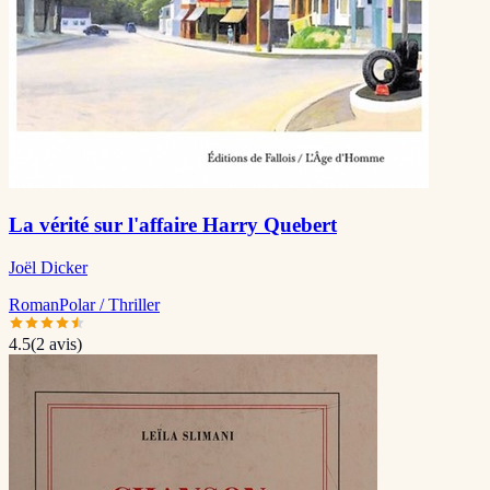
La vérité sur l'affaire Harry Quebert
Joël Dicker
Roman
Polar / Thriller
4.5
(
2
avis)