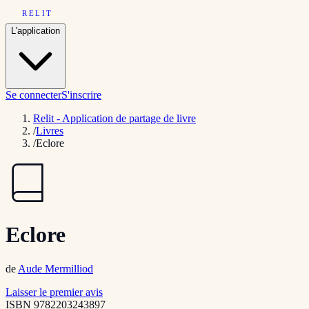
RELIT
L'application
Se connecter
S'inscrire
Relit - Application de partage de livre
/
Livres
/
Eclore
Eclore
de
Aude Mermilliod
Laisser le premier avis
ISBN
9782203243897