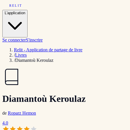
RELIT
L'application
Se connecter
S'inscrire
Relit - Application de partage de livre
/
Livres
/
Diamantoù Keroulaz
Diamantoù Keroulaz
de
Roparz Hemon
4.0