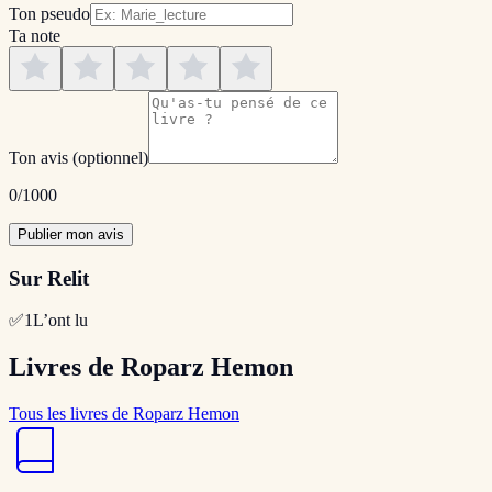
Ton pseudo
Ta note
Ton avis
(optionnel)
0
/1000
Publier mon avis
Sur Relit
✅
1
L’ont lu
Livres de Roparz Hemon
Tous les livres de Roparz Hemon