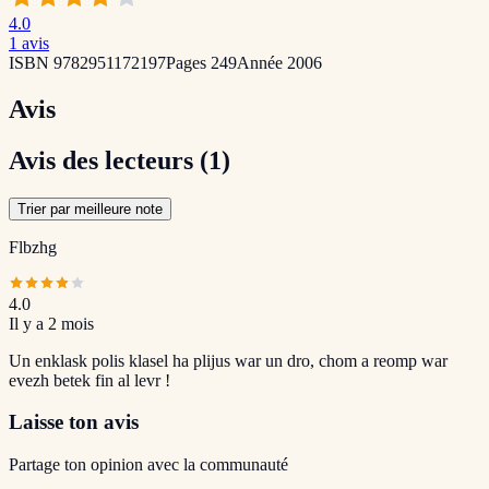
4.0
1
avis
ISBN
9782951172197
Pages
249
Année
2006
Avis
Avis des lecteurs
(1)
Trier par meilleure note
Flbzhg
4.0
Il y a 2 mois
Un enklask polis klasel ha plijus war un dro, chom a reomp war
evezh betek fin al levr !
Laisse ton avis
Partage ton opinion avec la communauté