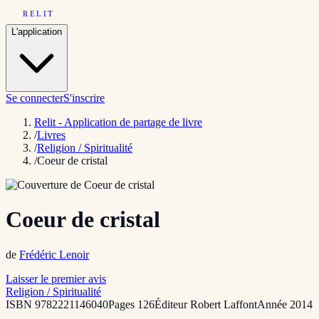
RELIT
L'application
Se connecter
S'inscrire
Relit - Application de partage de livre
/
Livres
/
Religion / Spiritualité
/
Coeur de cristal
Coeur de cristal
de
Frédéric Lenoir
Laisser le premier avis
Religion / Spiritualité
ISBN
9782221146040
Pages
126
Éditeur
Robert Laffont
Année
2014