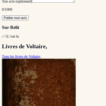
Ton avis
(optionnel)
0
/1000
Publier mon avis
Sur Relit
✅
1
L’ont lu
Livres de Voltaire,
Tous les livres de Voltaire,