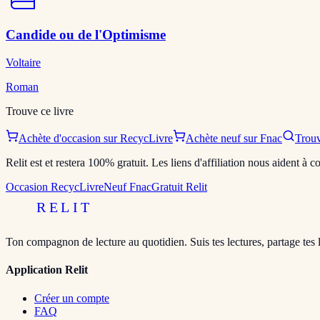
Candide ou de l'Optimisme
Voltaire
Roman
Trouve ce livre
Achète d'occasion sur RecycLivre
Achète neuf sur Fnac
Trouv
Relit est et restera 100% gratuit. Les liens d'affiliation nous aident à
Occasion RecycLivre
Neuf Fnac
Gratuit Relit
RELIT
Ton compagnon de lecture au quotidien. Suis tes lectures, partage tes 
Application Relit
Créer un compte
FAQ