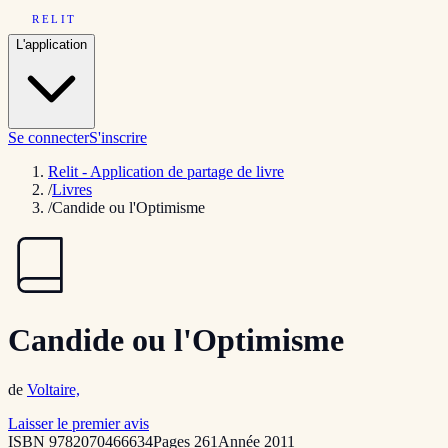
RELIT
L'application
Se connecter
S'inscrire
Relit - Application de partage de livre
/
Livres
/
Candide ou l'Optimisme
Candide ou l'Optimisme
de
Voltaire,
Laisser le premier avis
ISBN
9782070466634
Pages
261
Année
2011