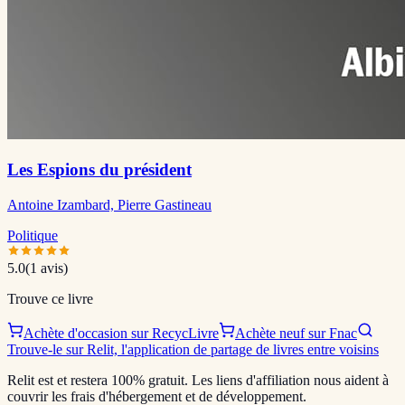
Les Espions du président
Antoine Izambard, Pierre Gastineau
Politique
5.0
(
1
avis)
Trouve ce livre
Achète d'occasion sur RecycLivre
Achète neuf sur Fnac
Trouve-le sur Relit, l'application de partage de livres entre voisins
Relit est et restera 100% gratuit. Les liens d'affiliation nous aident à
couvrir les frais d'hébergement et de développement.