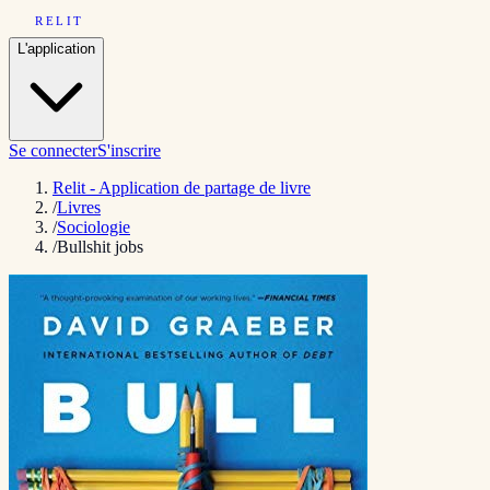
RELIT
L'application
Se connecter
S'inscrire
Relit - Application de partage de livre
/
Livres
/
Sociologie
/
Bullshit jobs