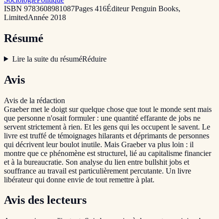
ISBN
9783608981087
Pages
416
Éditeur
Penguin Books,
Limited
Année
2018
Résumé
Lire la suite du résumé
Réduire
Avis
Avis de la rédaction
Graeber met le doigt sur quelque chose que tout le monde sent mais
que personne n'osait formuler : une quantité effarante de jobs ne
servent strictement à rien. Et les gens qui les occupent le savent. Le
livre est truffé de témoignages hilarants et déprimants de personnes
qui décrivent leur boulot inutile. Mais Graeber va plus loin : il
montre que ce phénomène est structurel, lié au capitalisme financier
et à la bureaucratie. Son analyse du lien entre bullshit jobs et
souffrance au travail est particulièrement percutante. Un livre
libérateur qui donne envie de tout remettre à plat.
Avis des lecteurs