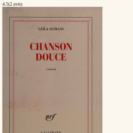
4.5
(
2
avis)