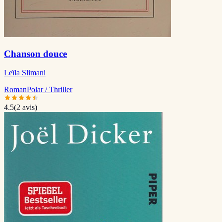
Chanson douce
Leïla Slimani
Roman
Polar / Thriller
4.5
(
2
avis)