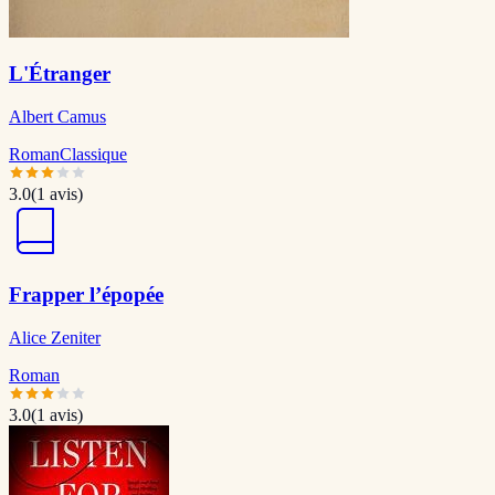
L'Étranger
Albert Camus
Roman
Classique
3.0
(
1
avis)
Frapper l’épopée
Alice Zeniter
Roman
3.0
(
1
avis)