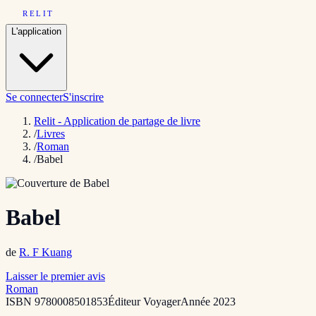
RELIT
L'application
Se connecter
S'inscrire
Relit - Application de partage de livre
/
Livres
/
Roman
/
Babel
Babel
de
R. F Kuang
Laisser le premier avis
Roman
ISBN
9780008501853
Éditeur
Voyager
Année
2023