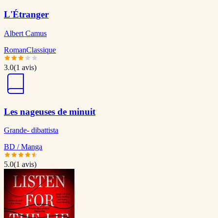
L'Étranger
Albert Camus
Roman
Classique
3.0
(
1
avis)
Les nageuses de minuit
Grande- dibattista
BD / Manga
5.0
(
1
avis)