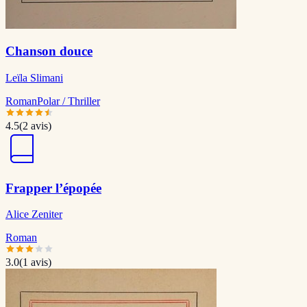
Chanson douce
Leïla Slimani
Roman
Polar / Thriller
4.5
(
2
avis)
Frapper l’épopée
Alice Zeniter
Roman
3.0
(
1
avis)