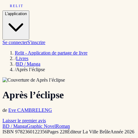
RELIT
L'application
Se connecter
S'inscrire
Relit - Application de partage de livre
/
Livres
/
BD / Manga
/
Après l’éclipse
Après l’éclipse
de
Eve CAMBRELENG
Laisser le premier avis
BD / Manga
Graphic Novel
Roman
ISBN
9782360122356
Pages
228
Éditeur
La Ville Brûle
Année
2026