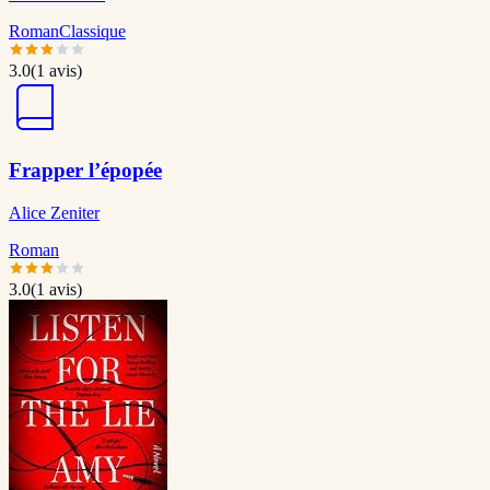
Roman
Classique
3.0
(
1
avis)
Frapper l’épopée
Alice Zeniter
Roman
3.0
(
1
avis)