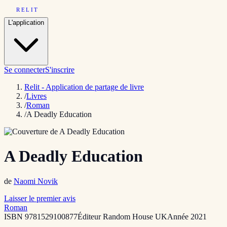
RELIT
L'application
Se connecter
S'inscrire
Relit - Application de partage de livre
/
Livres
/
Roman
/
A Deadly Education
A Deadly Education
de
Naomi Novik
Laisser le premier avis
Roman
ISBN
9781529100877
Éditeur
Random House UK
Année
2021