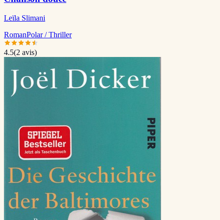
Leïla Slimani
Roman
Polar / Thriller
4.5
(
2
avis)