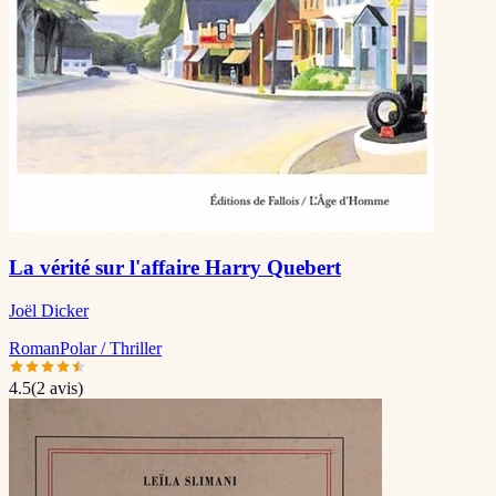
La vérité sur l'affaire Harry Quebert
Joël Dicker
Roman
Polar / Thriller
4.5
(
2
avis)