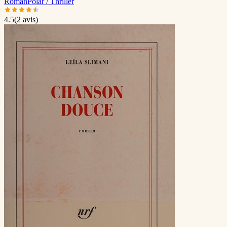
Roman
Polar / Thriller
4.5
(
2
avis)