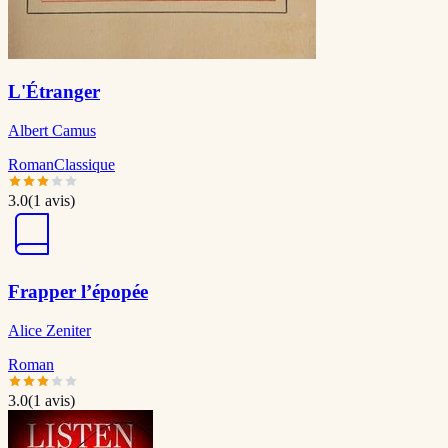
L'Étranger
Albert Camus
Roman
Classique
3.0
(
1
avis)
Frapper l’épopée
Alice Zeniter
Roman
3.0
(
1
avis)