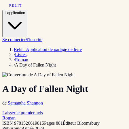
RELIT
L'application
Se connecter
S'inscrire
Relit - Application de partage de livre
/
Livres
/
Roman
/
A Day of Fallen Night
A Day of Fallen Night
de
Samantha Shannon
Laisser le premier avis
Roman
ISBN
9781526619815
Pages
881
Éditeur
Bloomsbury
Publishing
Année
2024