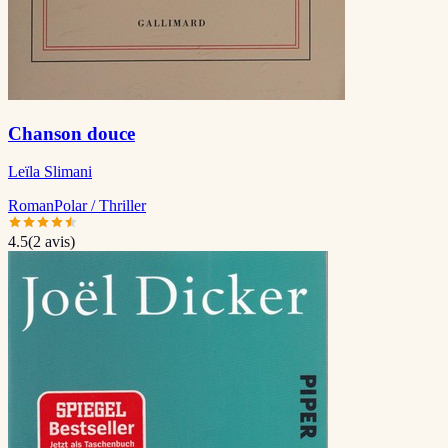
Chanson douce
Leïla Slimani
Roman
Polar / Thriller
4.5
(
2
avis)