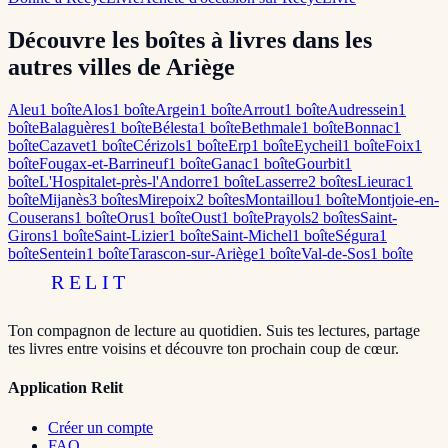
Découvre les boîtes à livres dans les
autres villes de Ariège
Aleu
1
boîte
Alos
1
boîte
Argein
1
boîte
Arrout
1
boîte
Audressein
1
boîte
Balaguères
1
boîte
Bélesta
1
boîte
Bethmale
1
boîte
Bonnac
1
boîte
Cazavet
1
boîte
Cérizols
1
boîte
Erp
1
boîte
Eycheil
1
boîte
Foix
1
boîte
Fougax-et-Barrineuf
1
boîte
Ganac
1
boîte
Gourbit
1
boîte
L'Hospitalet-près-l'Andorre
1
boîte
Lasserre
2
boîte
s
Lieurac
1
boîte
Mijanès
3
boîte
s
Mirepoix
2
boîte
s
Montaillou
1
boîte
Montjoie-en-
Couserans
1
boîte
Orus
1
boîte
Oust
1
boîte
Prayols
2
boîte
s
Saint-
Girons
1
boîte
Saint-Lizier
1
boîte
Saint-Michel
1
boîte
Ségura
1
boîte
Sentein
1
boîte
Tarascon-sur-Ariège
1
boîte
Val-de-Sos
1
boîte
RELIT
Ton compagnon de lecture au quotidien. Suis tes lectures, partage
tes livres entre voisins et découvre ton prochain coup de cœur.
Application Relit
Créer un compte
FAQ