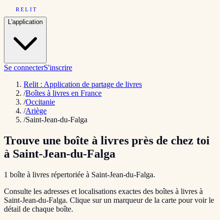
RELIT
L'application
Se connecter
S'inscrire
Relit : Application de partage de livres
/
Boîtes à livres en France
/
Occitanie
/
Ariège
/
Saint-Jean-du-Falga
Trouve une boîte à livres près de chez toi
à
Saint-Jean-du-Falga
1
boîte
à livres répertoriée
à
Saint-Jean-du-Falga
.
Consulte les adresses et localisations exactes des boîtes à livres à
Saint-Jean-du-Falga
. Clique sur un marqueur de la carte pour voir le
détail de chaque boîte.