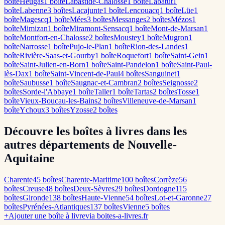
boîte
Heugas
1
boîte
Labastide-Chalosse
1
boîte
Labatut
1
boîte
Labenne
3
boîte
s
Lacajunte
1
boîte
Lencouacq
1
boîte
Lüe
1
boîte
Magescq
1
boîte
Mées
3
boîte
s
Messanges
2
boîte
s
Mézos
1
boîte
Mimizan
1
boîte
Miramont-Sensacq
1
boîte
Mont-de-Marsan
1
boîte
Montfort-en-Chalosse
2
boîte
s
Moustey
1
boîte
Mugron
1
boîte
Narrosse
1
boîte
Pujo-le-Plan
1
boîte
Rion-des-Landes
1
boîte
Rivière-Saas-et-Gourby
1
boîte
Roquefort
1
boîte
Saint-Gein
1
boîte
Saint-Julien-en-Born
1
boîte
Saint-Pandelon
1
boîte
Saint-Paul-
lès-Dax
1
boîte
Saint-Vincent-de-Paul
4
boîte
s
Sanguinet
1
boîte
Saubusse
1
boîte
Saugnac-et-Cambran
2
boîte
s
Seignosse
2
boîte
s
Sorde-l'Abbaye
1
boîte
Taller
1
boîte
Tartas
2
boîte
s
Tosse
1
boîte
Vieux-Boucau-les-Bains
2
boîte
s
Villeneuve-de-Marsan
1
boîte
Ychoux
3
boîte
s
Yzosse
2
boîte
s
Découvre les boîtes à livres dans les
autres départements de Nouvelle-
Aquitaine
Charente
45
boîte
s
Charente-Maritime
100
boîte
s
Corrèze
56
boîte
s
Creuse
48
boîte
s
Deux-Sèvres
29
boîte
s
Dordogne
115
boîte
s
Gironde
138
boîte
s
Haute-Vienne
54
boîte
s
Lot-et-Garonne
27
boîte
s
Pyrénées-Atlantiques
137
boîte
s
Vienne
5
boîte
s
+
Ajouter une boîte à livre
via boites-a-livres.fr