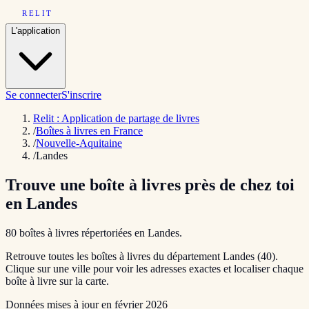
RELIT
L'application
Se connecter
S'inscrire
Relit : Application de partage de livres
/
Boîtes à livres en France
/
Nouvelle-Aquitaine
/
Landes
Trouve une boîte à livres près de chez toi
en
Landes
80
boîtes à livres répertoriées en
Landes
.
Retrouve toutes les boîtes à livres du département
Landes
(
40
).
Clique sur une ville pour voir les adresses exactes et localiser chaque
boîte à livre sur la carte.
Données mises à jour en
février 2026