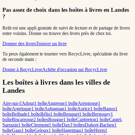
Pas assez de choix dans les boîtes à livres
en Landes
?
Relit est une appli gratuite de suivi de lecture et de partage de livres
entre voisins. Donne ou trouve des livres près de chez toi.
Donner des livres
Trouver un livre
Tu peux également te tourner vers RecycLivre, spécialiste du livre
de seconde main :
Donne à RecycLivre
Achète d'occasion sur RecycLivre
Les boîtes à livres dans les villes de
Landes
Aire-sur-l'Adour
1
boîte
Angresse
1
boîte
Arengosse
1
boîte
Argelouse
1
boîte
Aubagnan
1
boîte
Aurice
1
boîte
Banos
1
boîte
Belhade
1
boîte
Bélis
1
boîte
Benquet
1
boîte
Bergouey
1
boîte
Biscarrosse
2
boîte
s
Bougue
1
boîte
Capbreton
1
boîte
Castel-
Sarrazin
1
boîte
Clermont
1
boîte
Dax
3
boîte
s
Duhort-Bachen
1
boîte
Gaas
1
boîte
Geloux
1
boîte
Hagetmau
1
boîte
Herm
1