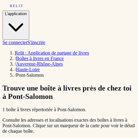
RELIT
L'application
Se connecter
S'inscrire
Relit : Application de partage de livres
/
Boîtes à livres en France
/
Auvergne-Rhône-Alpes
/
Haute-Loire
/
Pont-Salomon
Trouve une boîte à livres près de chez toi
à
Pont-Salomon
1
boîte
à livres répertoriée
à
Pont-Salomon
.
Consulte les adresses et localisations exactes des boîtes à livres à
Pont-Salomon
. Clique sur un marqueur de la carte pour voir le détail
de chaque boîte.