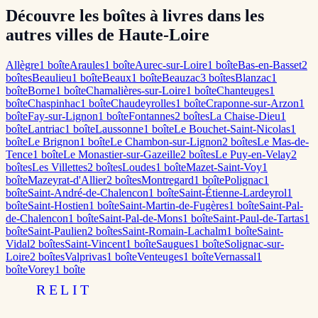
Découvre les boîtes à livres dans les
autres villes de Haute-Loire
Allègre
1
boîte
Araules
1
boîte
Aurec-sur-Loire
1
boîte
Bas-en-Basset
2
boîte
s
Beaulieu
1
boîte
Beaux
1
boîte
Beauzac
3
boîte
s
Blanzac
1
boîte
Borne
1
boîte
Chamalières-sur-Loire
1
boîte
Chanteuges
1
boîte
Chaspinhac
1
boîte
Chaudeyrolles
1
boîte
Craponne-sur-Arzon
1
boîte
Fay-sur-Lignon
1
boîte
Fontannes
2
boîte
s
La Chaise-Dieu
1
boîte
Lantriac
1
boîte
Laussonne
1
boîte
Le Bouchet-Saint-Nicolas
1
boîte
Le Brignon
1
boîte
Le Chambon-sur-Lignon
2
boîte
s
Le Mas-de-
Tence
1
boîte
Le Monastier-sur-Gazeille
2
boîte
s
Le Puy-en-Velay
2
boîte
s
Les Villettes
2
boîte
s
Loudes
1
boîte
Mazet-Saint-Voy
1
boîte
Mazeyrat-d'Allier
2
boîte
s
Montregard
1
boîte
Polignac
1
boîte
Saint-André-de-Chalencon
1
boîte
Saint-Étienne-Lardeyrol
1
boîte
Saint-Hostien
1
boîte
Saint-Martin-de-Fugères
1
boîte
Saint-Pal-
de-Chalencon
1
boîte
Saint-Pal-de-Mons
1
boîte
Saint-Paul-de-Tartas
1
boîte
Saint-Paulien
2
boîte
s
Saint-Romain-Lachalm
1
boîte
Saint-
Vidal
2
boîte
s
Saint-Vincent
1
boîte
Saugues
1
boîte
Solignac-sur-
Loire
2
boîte
s
Valprivas
1
boîte
Venteuges
1
boîte
Vernassal
1
boîte
Vorey
1
boîte
RELIT