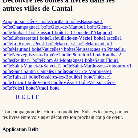
Découvre les boîtes à livres dans les
autres villes de Cantal
Arpajon-sur-Cère
1
boîte
Aurillac
6
boîte
s
Bassignac
1
boîte
Champagnac
1
boîte
Giou-de-Mamou
1
boîte
Glénat
1
boîte
Junhac
1
boîte
Jussac
1
boîte
La Chapelle-d'Alagnon
1
boîte
Labesserette
1
boîte
Lafeuillade-en-Vézie
1
boîte
Lascelle
1
boîte
Le Rouget-Pers
1
boîte
Marcolès
1
boîte
Marmanhac
1
boîte
Mauriac
1
boîte
Naucelles
4
boîte
s
Neussargues en Pinatelle
1
boîte
Neuvéglise-sur-Truyère
1
boîte
Pierrefort
1
boîte
Raulhac
2
boîte
s
Reilhac
1
boîte
Riom-ès-Montagnes
1
boîte
Saint-Flour
1
boîte
Saint-Mamet-la-Salvetat
1
boîte
Saint-Martin-sous-Vigouroux
1
boîte
Saint-Santin-Cantalès
1
boîte
Sansac-de-Marmiesse
1
boîte
Talizat
1
boîte
Teissières-lès-Bouliès
1
boîte
Thiézac
1
boîte
Trizac
1
boîte
Vebret
1
boîte
Vézac
1
boîte
Vic-sur-Cère
1
boîte
Yolet
1
boîte
Ytrac
1
boîte
RELIT
Ton compagnon de lecture au quotidien. Suis tes lectures, partage
tes livres entre voisins et découvre ton prochain coup de cœur.
Application Relit