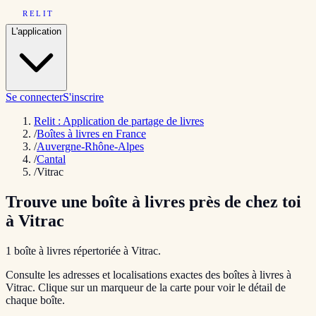
RELIT
L'application
Se connecter
S'inscrire
Relit : Application de partage de livres
/
Boîtes à livres en France
/
Auvergne-Rhône-Alpes
/
Cantal
/
Vitrac
Trouve une boîte à livres près de chez toi
à
Vitrac
1
boîte
à livres répertoriée
à
Vitrac
.
Consulte les adresses et localisations exactes des boîtes à livres à
Vitrac
. Clique sur un marqueur de la carte pour voir le détail de
chaque boîte.