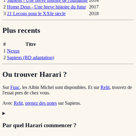
1
Sapiens - Une breve histoire de l'humanite
2014
2
Homo Deus - Une breve histoire du futur
2017
3
21 Lecons pour le XXIe siecle
2018
Plus recents
#
Titre
1
Nexus
2
Sapiens (BD adaptation)
Ou trouver Harari ?
Sur
Fnac
, les Albin Michel sont disponibles. Et sur
Relit
, trouvez de
l'essai pres de chez vous.
Avec
Relit
,
prenez des notes
sur Sapiens.
Par quel Harari commencer ?