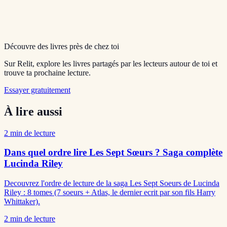
Découvre des livres près de chez toi
Sur Relit, explore les livres partagés par les lecteurs autour de toi et
trouve ta prochaine lecture.
Essayer gratuitement
À lire aussi
2
min de lecture
Dans quel ordre lire Les Sept Sœurs ? Saga complète
Lucinda Riley
Decouvrez l'ordre de lecture de la saga Les Sept Soeurs de Lucinda
Riley : 8 tomes (7 soeurs + Atlas, le dernier ecrit par son fils Harry
Whittaker).
2
min de lecture