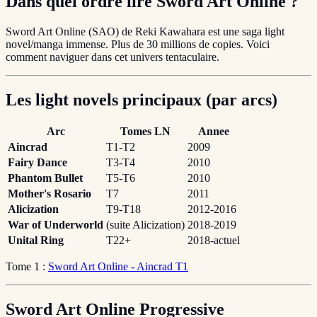
Dans quel ordre lire Sword Art Online ?
Sword Art Online (SAO) de Reki Kawahara est une saga light
novel/manga immense. Plus de 30 millions de copies. Voici
comment naviguer dans cet univers tentaculaire.
Les light novels principaux (par arcs)
Arc
Tomes LN
Annee
Aincrad
T1-T2
2009
Fairy Dance
T3-T4
2010
Phantom Bullet
T5-T6
2010
Mother's Rosario
T7
2011
Alicization
T9-T18
2012-2016
War of Underworld
(suite Alicization)
2018-2019
Unital Ring
T22+
2018-actuel
Tome 1 :
Sword Art Online - Aincrad T1
Sword Art Online Progressive