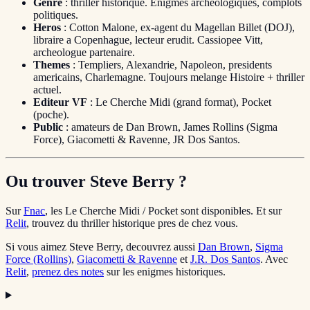
Genre
: thriller historique. Enigmes archeologiques, complots
politiques.
Heros
: Cotton Malone, ex-agent du Magellan Billet (DOJ),
libraire a Copenhague, lecteur erudit. Cassiopee Vitt,
archeologue partenaire.
Themes
: Templiers, Alexandrie, Napoleon, presidents
americains, Charlemagne. Toujours melange Histoire + thriller
actuel.
Editeur VF
: Le Cherche Midi (grand format), Pocket
(poche).
Public
: amateurs de Dan Brown, James Rollins (Sigma
Force), Giacometti & Ravenne, JR Dos Santos.
Ou trouver Steve Berry ?
Sur
Fnac
, les Le Cherche Midi / Pocket sont disponibles. Et sur
Relit
, trouvez du thriller historique pres de chez vous.
Si vous aimez Steve Berry, decouvrez aussi
Dan Brown
,
Sigma
Force (Rollins)
,
Giacometti & Ravenne
et
J.R. Dos Santos
. Avec
Relit
,
prenez des notes
sur les enigmes historiques.