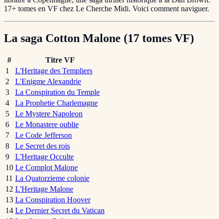
17+ tomes en VF chez Le Cherche Midi. Voici comment naviguer.
La saga Cotton Malone (17 tomes VF)
#
Titre VF
1
L'Heritage des Templiers
2
L'Enigme Alexandrie
3
La Conspiration du Temple
4
La Prophetie Charlemagne
5
Le Mystere Napoleon
6
Le Monastere oublie
7
Le Code Jefferson
8
Le Secret des rois
9
L'Heritage Occulte
10
Le Complot Malone
11
La Quatorzieme colonie
12
L'Heritage Malone
13
La Conspiration Hoover
14
Le Dernier Secret du Vatican